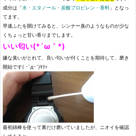
成分は「
水・エタノール・炭酸プロピレン・香料
」となっ
てます。
早速ふたを開けてみると、シンナー臭のようなものが少な
くちょっと甘い香りまでします。
いい匂い(*´ω｀*)
嫌な臭いがとれて、良い匂いが付くことを期待して、磨き
開始です( ｰ`дｰ´)ｷﾘｯ
最初綿棒を使って裏だけ磨いていましたが、ニオイを確認