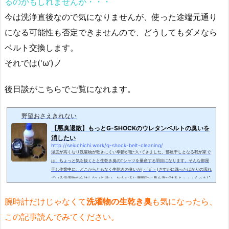
るのかもしれませんが・・・
今は洗浄直後なので気になりませんが、使った途端元通り
になる可能性も否定できませんので、どうしてもダメなら
ベルト交換します。
それでは('ω’)ノ
後日談がこちらでご覧になれます。
野望おさえきれない
【悪臭退散】もっとG-SHOCKのウレタンベルトの臭いを
消したい
http://seiuchichi.work/g-shock-belt-cleaning/
湿度が高くなり洗濯物が乾きにくい季節が近づいてきました。部屋干しとなる我が家で
は、ちょっと気を抜くとと生乾き臭のTシャツを量産する羽目になります。そんな部屋
干し作業中に、どこからともなく生乾きの臭いが(・´з`・)さすがに洗ったばかりの濡れ
ている洗濯物からはしないと思い、おもむろに腕時計に鼻を近づけると・・・くっさ( ﾟ
Дﾟ)以前（詳しくはこちら）クリーニングしたG-SHOCKのベルトが原因でした。とり
あえず腕時計を外してみましたが・・・くさくっさ( ﾟДﾟ)ベルトほどではありません
腕時計だけじゃなくて
洗濯物の生乾き臭
も気になったら、
が、一緒にしている数珠まで臭ってま...
この記事読んでみてください。