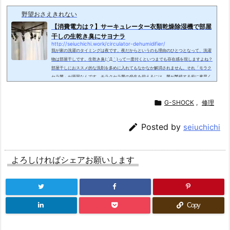
野望おさえきれない
【消費電力は？】サーキュレーター衣類乾燥除湿機で部屋
干しの生乾き臭にサヨナラ
http://seiuchichi.work/circulator-dehumidifier/
我が家の洗濯のタイミングは夜です。夜だからというのも理由のひとつとなって、洗濯
物は部屋干しです。生乾き臭(;´Д｀)って一度付くといつまでも存在感を現しますよね？
部屋干しにおススメ的な洗剤を多めに入れてもなかなか解消されません。それ「モラク
セラ菌」が原因なんです。モラクセラ菌の発生を抑えるには、菌が繁殖する前に素早く
乾かすのが有効です。我が家は電気代が怖くて洗濯機の乾燥機能はほぼ使っておらず、
朝まで除湿機をフル稼働させてます。それでも臭いものは臭い(;´Д｀)根本的な改善をし

G-SHOCK
,
修理
て、生乾き臭とのさよならを...

Posted by
seiuchichi
よろしければシェアお願いします
Copy