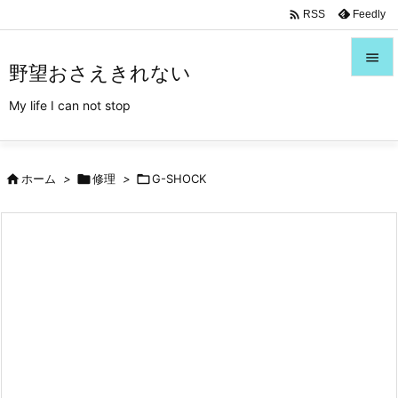
/*Font Awesome利用*/

Feedly
RSS

野望おさえきれない

My life I can not stop
メニュ

サイド

ホーム
>

修理
>

G-SHOCK

前へ

次へ

検索