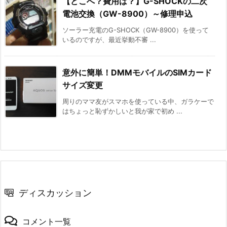
【どこへ？費用は？】G-SHOCKの二次
電池交換（GW-8900）～修理申込
ソーラー充電のG-SHOCK（GW-8900）を使って
いるのですが、最近挙動不審 ...
意外に簡単！DMMモバイルのSIMカード
サイズ変更
周りのママ友がスマホを使っている中、ガラケーで
はちょっと恥ずかしいと我が家で初め ...
ディスカッション
コメント一覧