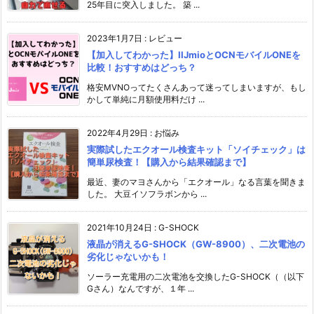
25年目に突入しました。 築 ...
2023年1月7日
:
レビュー
【加入してわかった】IIJmioとOCNモバイルONEを
比較！おすすめはどっち？
格安MVNOってたくさんあって迷ってしまいますが、もし
かして単純に月額使用料だけ ...
2022年4月29日
:
お悩み
実際試したエクオール検査キット「ソイチェック」は
簡単尿検査！【購入から結果確認まで】
最近、妻のマヨさんから「エクオール」なる言葉を聞きま
した。 大豆イソフラボンから ...
2021年10月24日
:
G-SHOCK
液晶が消えるG-SHOCK（GW-8900）、二次電池の
劣化じゃないかも！
ソーラー充電用の二次電池を交換したG-SHOCK（（以下
Gさん）なんですが、１年 ...