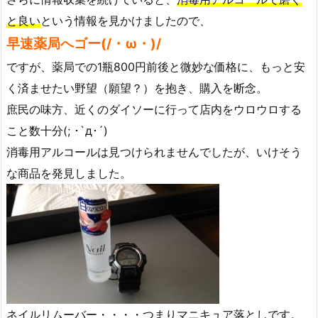
と良い
という情報を見かけましたので、
早速薬局へゴー(/・ω・)/
ですが、薬局での1瓶800円前後と微妙な価格に、もっと安
く済ませたい野望（願望？）を抱き、購入を断念。
庶民の味方、近くのダイソーに行って店内をウロウロする
こと数十分(; ･`д･´)
消毒用アルコールは見つけられませんでしたが、いけそう
な商品を発見しました。
ネイルリムーバー・・・・つまり
マニキュア落とし
です。