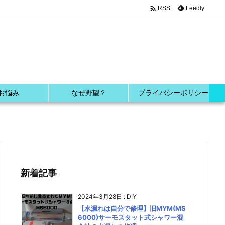

Feedly
RSS
お悩み
なぜ野望？
プライバシーポリシー
新着記事
2024年3月28日
:
DIY
【水漏れは自分で修理】旧MYM(MS
6000)サーモスタット式シャワー混