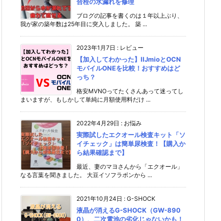
合栓の水漏れを修理
ブログの記事を書くのは１年以上ぶり、
我が家の築年数は25年目に突入しました。 築 ...
2023年1月7日
:
レビュー
【加入してわかった】IIJmioとOCN
モバイルONEを比較！おすすめはど
っち？
格安MVNOってたくさんあって迷ってし
まいますが、もしかして単純に月額使用料だけ ...
2022年4月29日
:
お悩み
実際試したエクオール検査キット「ソ
イチェック」は簡単尿検査！【購入か
ら結果確認まで】
最近、妻のマヨさんから「エクオール」
なる言葉を聞きました。 大豆イソフラボンから ...
2021年10月24日
:
G-SHOCK
液晶が消えるG-SHOCK（GW-890
0）、二次電池の劣化じゃないかも！