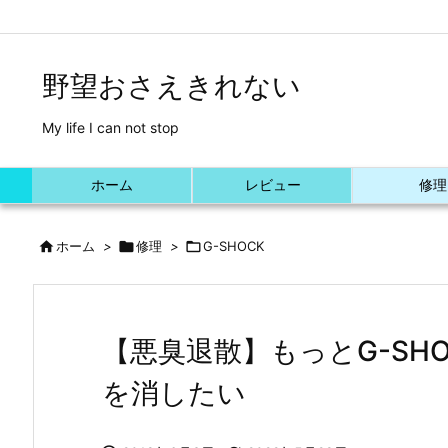
/*Font Awesome利用*/
野望おさえきれない
My life I can not stop
ホーム
レビュー
修理

ホーム
>

修理
>

G-SHOCK
【悪臭退散】もっとG-SH
を消したい