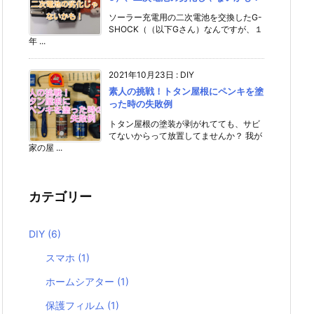
ソーラー充電用の二次電池を交換したG-
SHOCK（（以下Gさん）なんですが、１
年 ...
2021年10月23日
:
DIY
素人の挑戦！トタン屋根にペンキを塗
った時の失敗例
トタン屋根の塗装が剥がれてても、サビ
てないからって放置してませんか？ 我が
家の屋 ...
カテゴリー
DIY
(6)
スマホ
(1)
ホームシアター
(1)
保護フィルム
(1)