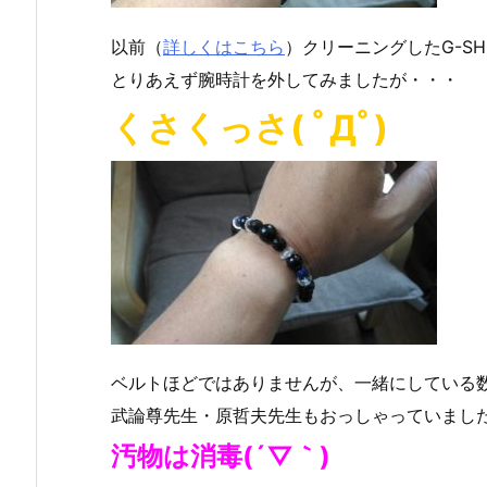
以前（
詳しくはこちら
）クリーニングしたG-S
とりあえず腕時計を外してみましたが・・・
くさくっさ( ﾟДﾟ)
ベルトほどではありませんが、一緒にしている数珠
武論尊先生・原哲夫先生もおっしゃっていまし
汚物は消毒(´▽｀)