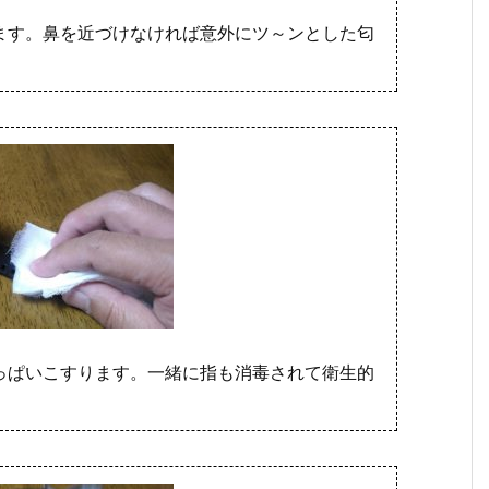
ます。鼻を近づけなければ意外にツ～ンとした匂
っぱいこすります。一緒に指も消毒されて衛生的