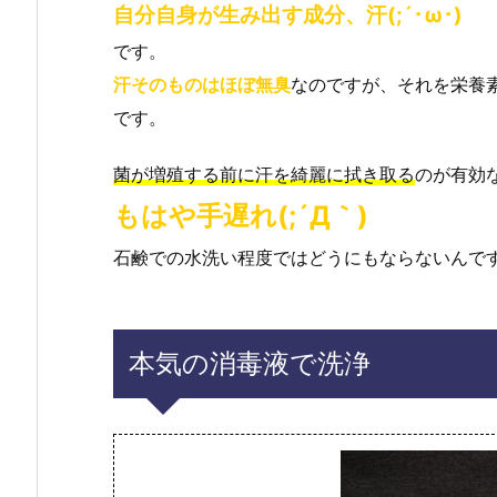
自分自身が生み出す成分、汗(;´･ω･)
です。
汗そのものはほぼ無臭
なのですが、それを栄養
です。
菌が増殖する前に汗を綺麗に拭き取る
のが有効
もはや手遅れ(;´Д｀)
石鹸での水洗い程度ではどうにもならないんで
本気の消毒液で洗浄