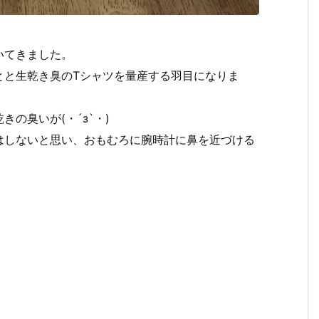
いてきました。
とと生乾き臭のTシャツを量産する羽目になりま
の臭いが(・´з`・)
はしないと思い、おもむろに腕時計に鼻を近づける