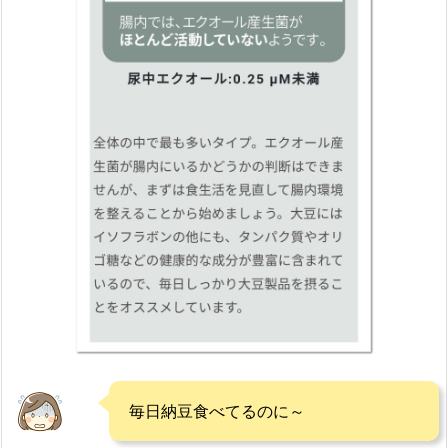
毎日納豆食べてるのに～