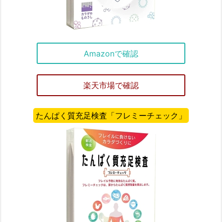
Amazonで確認
楽天市場で確認
たんぱく質充足検査「フレミーチェック」