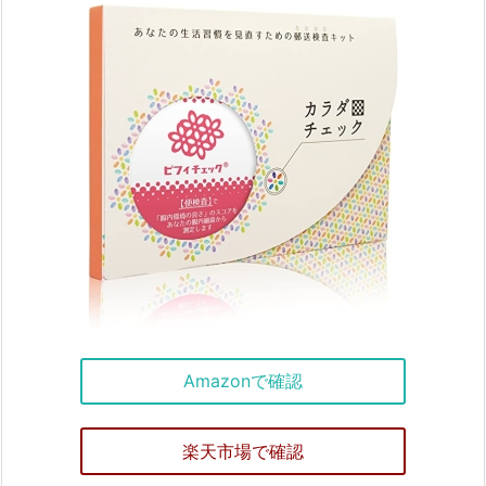
Amazonで確認
楽天市場で確認