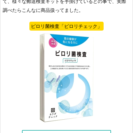
て、様々な郵送検査キットを手掛けているとの事で、実際
調べたらこんなに商品扱ってました。
ピロリ菌検査「ピロリチェック」