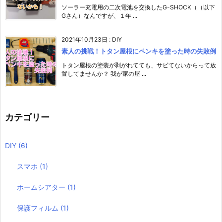
ソーラー充電用の二次電池を交換したG-SHOCK（（以下
Gさん）なんですが、１年 ...
2021年10月23日
:
DIY
素人の挑戦！トタン屋根にペンキを塗った時の失敗例
トタン屋根の塗装が剥がれてても、サビてないからって放
置してませんか？ 我が家の屋 ...
カテゴリー
DIY
(6)
スマホ
(1)
ホームシアター
(1)
保護フィルム
(1)