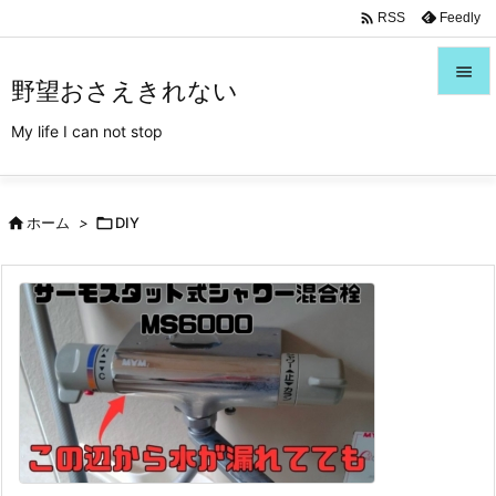
/*Font Awesome利用*/

Feedly
RSS

野望おさえきれない

My life I can not stop
メニュ

サイド

ホーム
>

DIY

前へ

次へ

検索