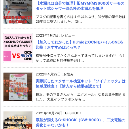
【水漏れは自分で修理】旧MYM(MS6000)サーモス
タット式シャワー混合栓の水漏れを修理
ブログの記事を書くのは１年以上ぶり、我が家の築年数は
25年目に突入しました。 築 ...
2023年1月7日
:
レビュー
【加入してわかった】IIJmioとOCNモバイルONEを
比較！おすすめはどっち？
格安MVNOってたくさんあって迷ってしまいますが、もし
かして単純に月額使用料だけ ...
2022年4月29日
:
お悩み
実際試したエクオール検査キット「ソイチェック」は
簡単尿検査！【購入から結果確認まで】
最近、妻のマヨさんから「エクオール」なる言葉を聞きま
した。 大豆イソフラボンから ...
2021年10月24日
:
G-SHOCK
液晶が消えるG-SHOCK（GW-8900）、二次電池の
劣化じゃないかも！