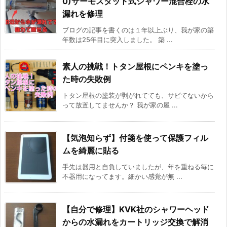
0)サーモスタット式シャワー混合栓の水
漏れを修理
ブログの記事を書くのは１年以上ぶり、我が家の築
年数は25年目に突入しました。 築 ...
素人の挑戦！トタン屋根にペンキを塗っ
た時の失敗例
トタン屋根の塗装が剥がれてても、サビてないから
って放置してませんか？ 我が家の屋 ...
【気泡知らず】付箋を使って保護フィル
ムを綺麗に貼る
手先は器用と自負していましたが、年を重ねる毎に
不器用になってます。細かい感覚が無 ...
【自分で修理】KVK社のシャワーヘッド
からの水漏れをカートリッジ交換で解消