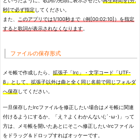
といったように、歌詞の先頭に表示させたい
再生時間を[分:
秒]で必ず指定
してください。
また、
このアプリでは1/100秒まで（例[00:02:10]）を指定
すると歌詞が表示されなくなります
。
ファイルの保存形式
メモ帳で作成したら、
拡張子「lrc」・文字コード「UTF-
8」として、拡張子以外は曲と全く同じ名前で同じフォルダ
へ保存
してください。
一旦保存したlrcファイルを修正したい場合はメモ帳に関連
付けるようにするか、「え？よくわかんない(;´･ω･)」って
方は、メモ帳を開いたあとにそこへ修正したいlrcファイル
をドラッグ＆ドロップすればオッケーです。