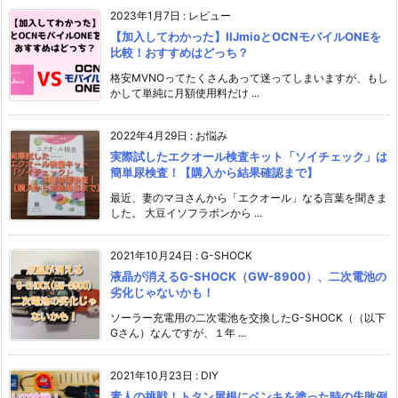
2023年1月7日
:
レビュー
【加入してわかった】IIJmioとOCNモバイルONEを
比較！おすすめはどっち？
格安MVNOってたくさんあって迷ってしまいますが、もし
かして単純に月額使用料だけ ...
2022年4月29日
:
お悩み
実際試したエクオール検査キット「ソイチェック」は
簡単尿検査！【購入から結果確認まで】
最近、妻のマヨさんから「エクオール」なる言葉を聞きま
した。 大豆イソフラボンから ...
2021年10月24日
:
G-SHOCK
液晶が消えるG-SHOCK（GW-8900）、二次電池の
劣化じゃないかも！
ソーラー充電用の二次電池を交換したG-SHOCK（（以下
Gさん）なんですが、１年 ...
2021年10月23日
:
DIY
素人の挑戦！トタン屋根にペンキを塗った時の失敗例