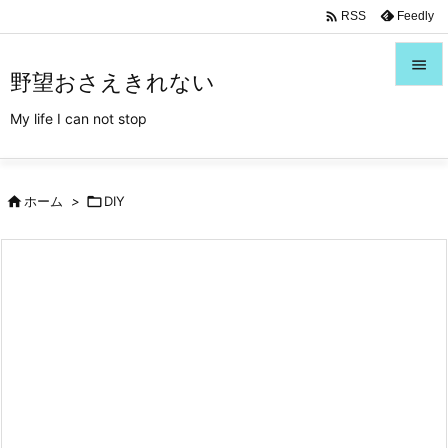
/*Font Awesome利用*/

Feedly
RSS

野望おさえきれない

My life I can not stop
メニュ

サイド

ホーム
>

DIY

前へ

次へ

検索