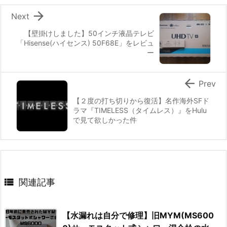

Next
【壁掛けしました】50インチ液晶テレビ
「Hisense(ハイセンス) 50F68E」をレビュ
ー

Prev
【２度の打ち切りから復活】名作海外SFド
ラマ『TIMELESS（タイムレス）』をHulu
で見て欲しかった件

関連記事
【水漏れは自分で修理】旧MYM(MS600