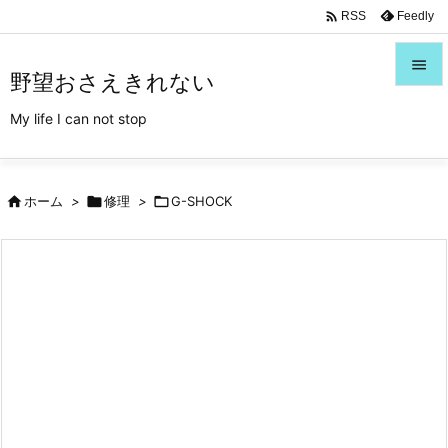
/*Font Awesome利用*/

Feedly
RSS

野望おさえきれない

My life I can not stop
メニュ

サイド

ホーム
>

修理
>

G-SHOCK

前へ

次へ

検索