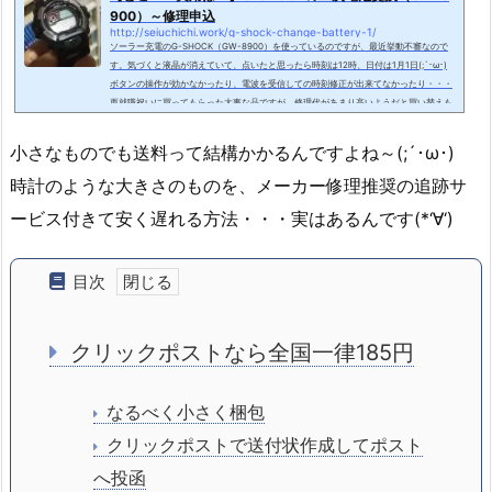
900）～修理申込
http://seiuchichi.work/g-shock-change-battery-1/
ソーラー充電のG-SHOCK（GW-8900）を使っているのですが、最近挙動不審なので
す。気づくと液晶が消えていて、点いたと思ったら時刻は12時、日付は1月1日(;´･ω･)
ボタンの操作が効かなかったり、電波を受信しての時刻修正が出来てなかったり・・・
再就職祝いに買ってもらった大事な品ですが、修理代があまり高いようだと買い替えも
検討しなければなりません。挙動不審はソーラー充電劣化が原因？色々調べてみると、
ソーラー充電が十分ではない場合に挙動不審になる事もあるようで、直射日光を３日以
小さなものでも送料って結構かかるんですよね～(;´･ω･)
上浴びさせる( ･`д･´)といった情報を信...
時計のような大きさのものを、メーカー修理推奨の追跡サ
ービス付きて安く遅れる方法・・・実はあるんです(*‘∀‘)
目次
クリックポストなら全国一律185円
なるべく小さく梱包
クリックポストで送付状作成してポスト
へ投函