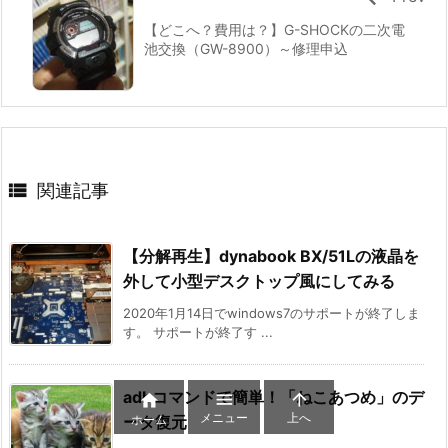
【どこへ？費用は？】G-SHOCKの二次電
池交換（GW-8900）～修理申込

関連記事
【分解再生】dynabook BX/51Lの液晶を
外して小型デスクトップ風にしてみる
2020年1月14日でwindows7のサポートが終了しま
す。 サポートが終了す ...
adbコマンドで簡単！「ねこあつめ」のデ



メニュー
上へ
ホーム
ータ復元