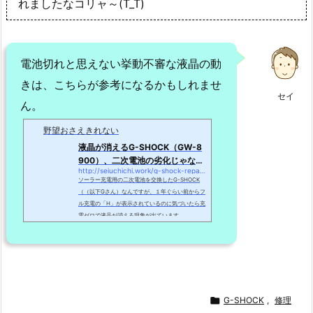
れましたなコリャ～(T_T)
電池切れと思えない挙動不審な液晶の動
きは、こちらが参考になるかもしれませ
セイ
ん。
野望おさえきれない
液晶が消えるG-SHOCK（GW-8
900）、二次電池の劣化じゃない
http://seiuchichi.work/g-shock-repair/
かも！ | 野望おさえきれ...
ソーラー充電用の二次電池を交換したG-SHOCK
（（以下Gさん）なんですが、１年ぐらい前からフ
ル充電の「H」が表示されているのに気づいたら充
電ゼロで液晶が消える現象が出ています。 ...

G-SHOCK
,
修理