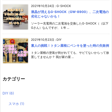
2021年10月24日
:
G-SHOCK
液晶が消えるG-SHOCK（GW-8900）、二次電池の
劣化じゃないかも！
ソーラー充電用の二次電池を交換したG-SHOCK（（以下
Gさん）なんですが、１年 ...
2021年10月23日
:
DIY
素人の挑戦！トタン屋根にペンキを塗った時の失敗例
トタン屋根の塗装が剥がれてても、サビてないからって放
置してませんか？ 我が家の屋 ...
カテゴリー
DIY
(6)
スマホ
(1)