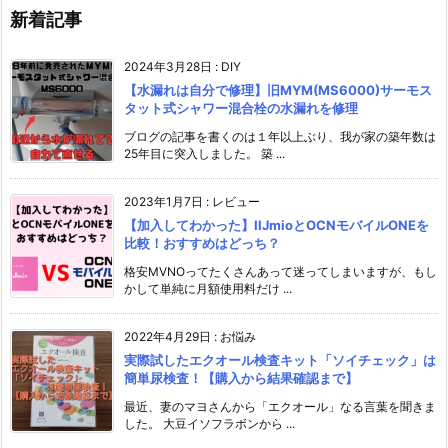
新着記事
2024年3月28日
:
DIY
【水漏れは自分で修理】旧MYM(MS6000)サーモス
タット式シャワー混合栓の水漏れを修理
ブログの記事を書くのは１年以上ぶり、我が家の築年数は
25年目に突入しました。 築 ...
2023年1月7日
:
レビュー
【加入してわかった】IIJmioとOCNモバイルONEを
比較！おすすめはどっち？
格安MVNOってたくさんあって迷ってしまいますが、もし
かして単純に月額使用料だけ ...
2022年4月29日
:
お悩み
実際試したエクオール検査キット「ソイチェック」は
簡単尿検査！【購入から結果確認まで】
最近、妻のマヨさんから「エクオール」なる言葉を聞きま
した。 大豆イソフラボンから ...