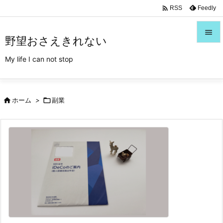
/*Font Awesome利用*/

Feedly
RSS

野望おさえきれない

My life I can not stop
メニュ

サイド

ホーム
>

副業

前へ

次へ

検索