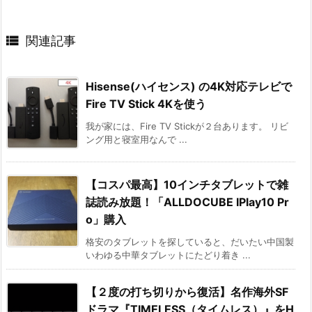

関連記事
Hisense(ハイセンス) の4K対応テレビで
Fire TV Stick 4Kを使う
我が家には、Fire TV Stickが２台あります。 リビ
ング用と寝室用なんで ...
【コスパ最高】10インチタブレットで雑
誌読み放題！「ALLDOCUBE IPlay10 Pr
o」購入
格安のタブレットを探していると、だいたい中国製
いわゆる中華タブレットにたどり着き ...
【２度の打ち切りから復活】名作海外SF
ドラマ『TIMELESS（タイムレス）』をH