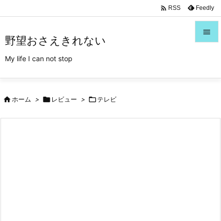
/*Font Awesome利用*/

Feedly
RSS

野望おさえきれない

My life I can not stop
メニュ

サイド

ホーム
>

レビュー
>

テレビ

前へ

次へ

検索