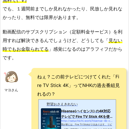
でも、１週間前までしか見れなかったり、民放しか見れな
かったり、無料では限界があります。
動画配信のサブスクリプション（定額料金サービス）を利
用すれば解決できるんでしょうけど、どうしても「
見ない
時でもお金取られてる
」感覚になるのはアラフィフだから
です。
ねぇ？この前テレビにつけてくれた「Fi
re TV Stick 4K」ってNHKの過去番組見
マヨさん
れるの？
野望おさえきれない
Hisense(ハイセンス) の4K対応
テレビで Fire TV Stick 4Kを使う
http://seiuchichi.work/hisense-4k-challenge/
| 野望おさえきれない
我が家には、Fire TV Stickが２台あります。 リビ