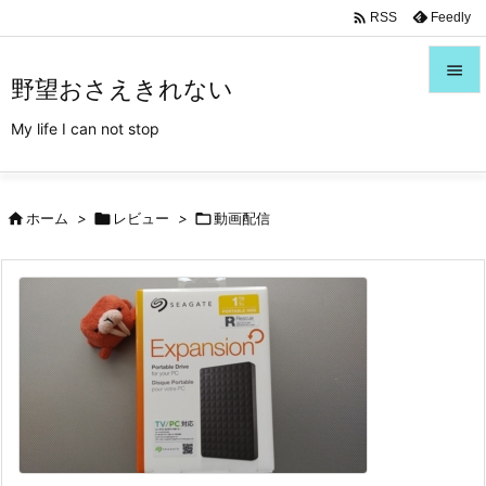
/*Font Awesome利用*/

Feedly
RSS

野望おさえきれない

My life I can not stop
メニュ

サイド

ホーム
>

レビュー
>

動画配信

前へ

次へ

検索