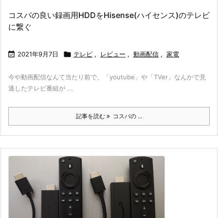
コスパの良い録画用HDDをHisense(ハイセンス)のテレビ
に繋ぐ

2021年9月7日

テレビ
,
レビュー
,
動画配信
,
家電
今や動画配信なんて当たり前で、「youtube」や「TVer」なんかで見
逃したテレビ番組が ...
記事を読む
コスパの ...