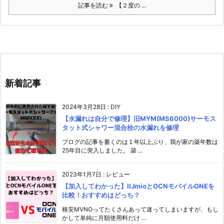
記事を読む
【２度の ...
新着記事
2024年3月28日
:
DIY
【水漏れは自分で修理】旧MYM(MS6000)サーモス
タット式シャワー混合栓の水漏れを修理
ブログの記事を書くのは１年以上ぶり、我が家の築年数は
25年目に突入しました。 築 ...
2023年1月7日
:
レビュー
【加入してわかった】IIJmioとOCNモバイルONEを
比較！おすすめはどっち？
格安MVNOってたくさんあって迷ってしまいますが、もし
かして単純に月額使用料だけ ...