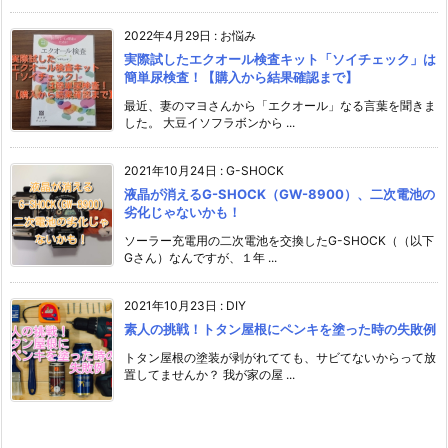
2022年4月29日
:
お悩み
実際試したエクオール検査キット「ソイチェック」は
簡単尿検査！【購入から結果確認まで】
最近、妻のマヨさんから「エクオール」なる言葉を聞きま
した。 大豆イソフラボンから ...
2021年10月24日
:
G-SHOCK
液晶が消えるG-SHOCK（GW-8900）、二次電池の
劣化じゃないかも！
ソーラー充電用の二次電池を交換したG-SHOCK（（以下
Gさん）なんですが、１年 ...
2021年10月23日
:
DIY
素人の挑戦！トタン屋根にペンキを塗った時の失敗例
トタン屋根の塗装が剥がれてても、サビてないからって放
置してませんか？ 我が家の屋 ...