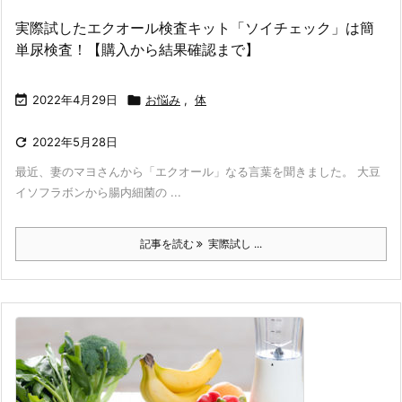
実際試したエクオール検査キット「ソイチェック」は簡
単尿検査！【購入から結果確認まで】

2022年4月29日

お悩み
,
体

2022年5月28日
最近、妻のマヨさんから「エクオール」なる言葉を聞きました。 大豆
イソフラボンから腸内細菌の ...
記事を読む
実際試し ...