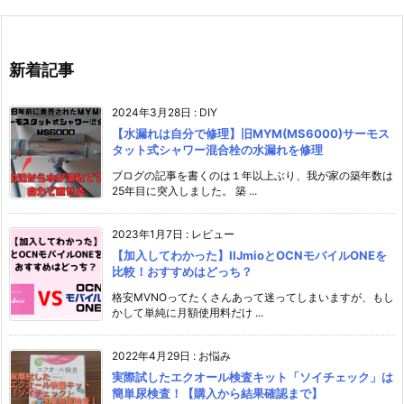
新着記事
2024年3月28日
:
DIY
【水漏れは自分で修理】旧MYM(MS6000)サーモス
タット式シャワー混合栓の水漏れを修理
ブログの記事を書くのは１年以上ぶり、我が家の築年数は
25年目に突入しました。 築 ...
2023年1月7日
:
レビュー
【加入してわかった】IIJmioとOCNモバイルONEを
比較！おすすめはどっち？
格安MVNOってたくさんあって迷ってしまいますが、もし
かして単純に月額使用料だけ ...
2022年4月29日
:
お悩み
実際試したエクオール検査キット「ソイチェック」は
簡単尿検査！【購入から結果確認まで】