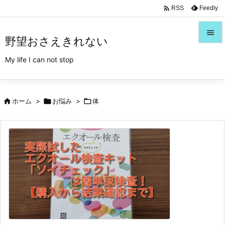
/*Font Awesome利用*/

Feedly
RSS

野望おさえきれない

My life I can not stop
メニュ

サイド

ホーム
>

お悩み
>

体

前へ

次へ

検索