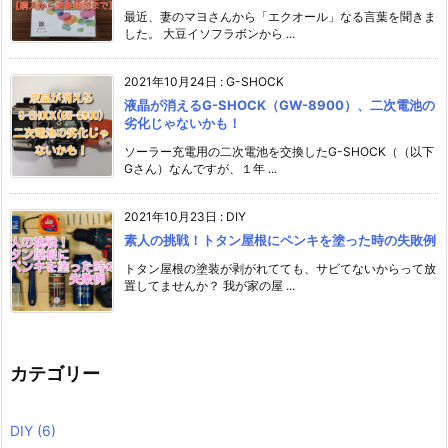
最近、妻のマヨさんから「エクオール」なる言葉を聞きま
した。 大豆イソフラボンから ...
2021年10月24日
:
G-SHOCK
液晶が消えるG-SHOCK（GW-8900）、二次電池の
劣化じゃないかも！
ソーラー充電用の二次電池を交換したG-SHOCK（（以下
Gさん）なんですが、１年 ...
2021年10月23日
:
DIY
素人の挑戦！トタン屋根にペンキを塗った時の失敗例
トタン屋根の塗装が剥がれてても、サビてないからって放
置してませんか？ 我が家の屋 ...
カテゴリー
DIY
(6)