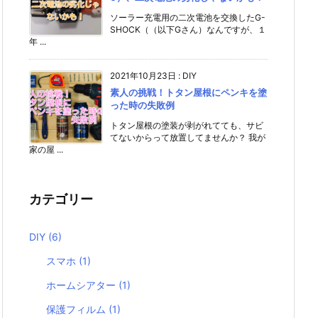
ソーラー充電用の二次電池を交換したG-
SHOCK（（以下Gさん）なんですが、１
年 ...
2021年10月23日
:
DIY
素人の挑戦！トタン屋根にペンキを塗
った時の失敗例
トタン屋根の塗装が剥がれてても、サビ
てないからって放置してませんか？ 我が
家の屋 ...
カテゴリー
DIY
(6)
スマホ
(1)
ホームシアター
(1)
保護フィルム
(1)