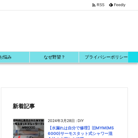

Feedly
RSS
お悩み
なぜ野望？
プライバシーポリシー
新着記事
2024年3月28日
:
DIY
【水漏れは自分で修理】旧MYM(MS
6000)サーモスタット式シャワー混