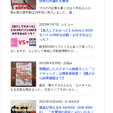
合栓の水漏れを修理
ブログの記事を書くのは１年以上ぶり、
我が家の築年数は25年目に突入しました。 築 ...
2023年1月7日
:
レビュー
【加入してわかった】IIJmioとOCN
モバイルONEを比較！おすすめはど
っち？
格安MVNOってたくさんあって迷ってし
まいますが、もしかして単純に月額使用料だけ ...
2022年4月29日
:
お悩み
実際試したエクオール検査キット「ソ
イチェック」は簡単尿検査！【購入か
ら結果確認まで】
最近、妻のマヨさんから「エクオール」
なる言葉を聞きました。 大豆イソフラボンから ...
2021年10月24日
:
G-SHOCK
液晶が消えるG-SHOCK（GW-890
0）、二次電池の劣化じゃないかも！