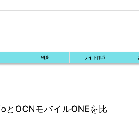
副業
サイト作成
ioとOCNモバイルONEを比