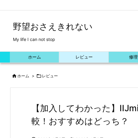
/*Font Awesome利用*/
野望おさえきれない
My life I can not stop
ホーム
レビュー
修理

ホーム
>

レビュー
【加入してわかった】IIJm
較！おすすめはどっち？