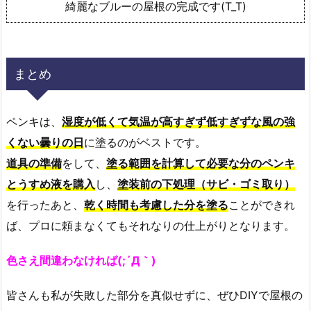
綺麗なブルーの屋根の完成です(T_T)
まとめ
ペンキは、
湿度が低くて気温が高すぎず低すぎずな風の強
くない曇りの日
に塗るのがベストです。
道具の準備
をして、
塗る範囲を計算して必要な分のペンキ
とうすめ液を購入
し、
塗装前の下処理（サビ・ゴミ取り）
を行ったあと、
乾く時間も考慮した分を塗る
ことができれ
ば、プロに頼まなくてもそれなりの仕上がりとなります。
色さえ間違わなければ(;´Д｀)
皆さんも私が失敗した部分を真似せずに、ぜひDIYで屋根の