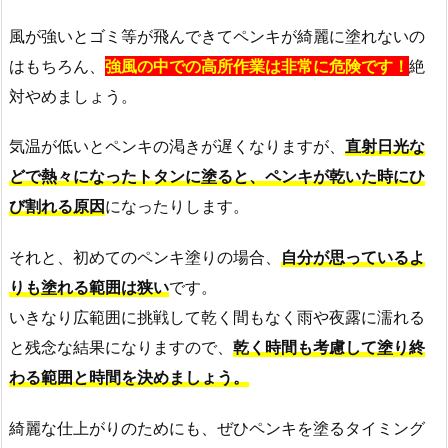
風が強いとゴミ等が飛んできてペンキが綺麗に塗れないの
はもちろん、
強風の中での高所作業は非常に危険です！
絶
対やめましょう。
気温が低いとペンキの渇きが遅くなりますが、
直射日光な
どで熱々になったトタンに塗ると、ペンキが乾いた時にひ
び割れる原因
になったりします。
それと、初めてのペンキ塗りの場合、
自分が思っているよ
りも塗れる範囲は狭い
です。
いきなり広範囲に挑戦して乾く間もなく雨や夜露に濡れる
と残念な結果になりますので、
乾く時間も考慮して塗り終
わる範囲と時間を決めましょう。
綺麗な仕上がりのためにも、ぜひペンキを塗るタイミング