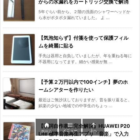
からの水漏れをカートリッジ交換で解消
5年ぐらい前から、２階の洗面のシャワーヘッドか
ら水がポタポタ漏れていました。 よ ...
【気泡知らず】付箋を使って保護フィル
ムを綺麗に貼る
手先は器用と自負していましたが、年を重ねる毎に
不器用になってます。細かい感覚が無 ...
【予算２万円以内で100インチ】夢のホ
ームシアターを作りたい
最近はご無沙汰しておりますが、昔を振り返ると、
娯楽の少ない地域での中学生のちょっ ...



【歌詞自作表示完全解決】HUAWEI P20
メニュー
上へ
ホーム
Lite 標準音楽再生アプリ「音楽」で入力