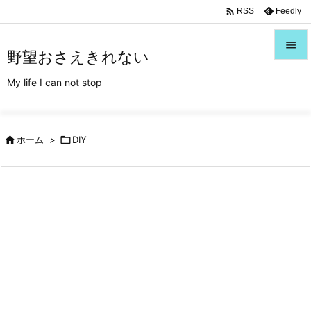
/*Font Awesome利用*/

Feedly
RSS

野望おさえきれない

My life I can not stop
メニュ

サイド

ホーム
>

DIY

前へ

次へ

検索