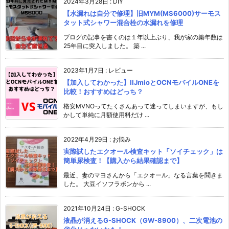
2024年3月28日
:
DIY
【水漏れは自分で修理】旧MYM(MS6000)サーモス
タット式シャワー混合栓の水漏れを修理
ブログの記事を書くのは１年以上ぶり、我が家の築年数は
25年目に突入しました。 築 ...
2023年1月7日
:
レビュー
【加入してわかった】IIJmioとOCNモバイルONEを
比較！おすすめはどっち？
格安MVNOってたくさんあって迷ってしまいますが、もし
かして単純に月額使用料だけ ...
2022年4月29日
:
お悩み
実際試したエクオール検査キット「ソイチェック」は
簡単尿検査！【購入から結果確認まで】
最近、妻のマヨさんから「エクオール」なる言葉を聞きま
した。 大豆イソフラボンから ...
2021年10月24日
:
G-SHOCK
液晶が消えるG-SHOCK（GW-8900）、二次電池の