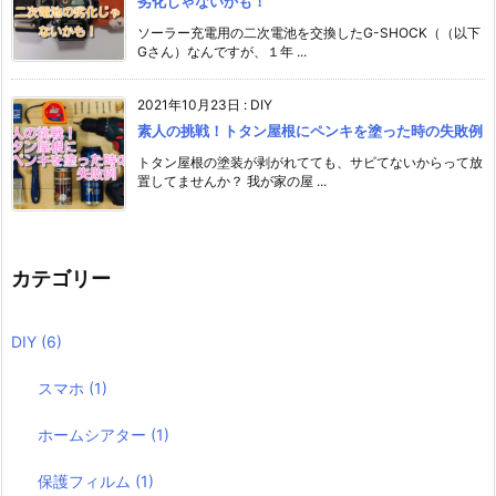
劣化じゃないかも！
ソーラー充電用の二次電池を交換したG-SHOCK（（以下
Gさん）なんですが、１年 ...
2021年10月23日
:
DIY
素人の挑戦！トタン屋根にペンキを塗った時の失敗例
トタン屋根の塗装が剥がれてても、サビてないからって放
置してませんか？ 我が家の屋 ...
カテゴリー
DIY
(6)
スマホ
(1)
ホームシアター
(1)
保護フィルム
(1)