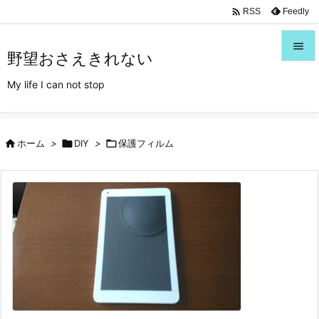
/*Font Awesome利用*/

Feedly
RSS

野望おさえきれない

My life I can not stop
メニュ

サイド

ホーム
>

DIY
>

保護フィルム

前へ

次へ

検索