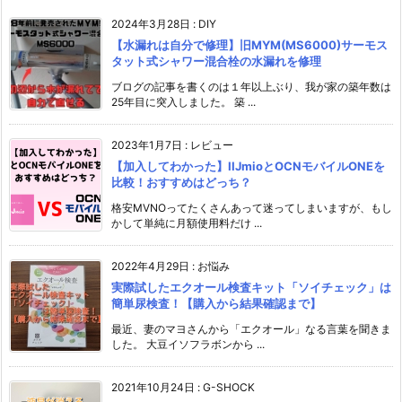
2024年3月28日
:
DIY
【水漏れは自分で修理】旧MYM(MS6000)サーモス
タット式シャワー混合栓の水漏れを修理
ブログの記事を書くのは１年以上ぶり、我が家の築年数は
25年目に突入しました。 築 ...
2023年1月7日
:
レビュー
【加入してわかった】IIJmioとOCNモバイルONEを
比較！おすすめはどっち？
格安MVNOってたくさんあって迷ってしまいますが、もし
かして単純に月額使用料だけ ...
2022年4月29日
:
お悩み
実際試したエクオール検査キット「ソイチェック」は
簡単尿検査！【購入から結果確認まで】
最近、妻のマヨさんから「エクオール」なる言葉を聞きま
した。 大豆イソフラボンから ...
2021年10月24日
:
G-SHOCK