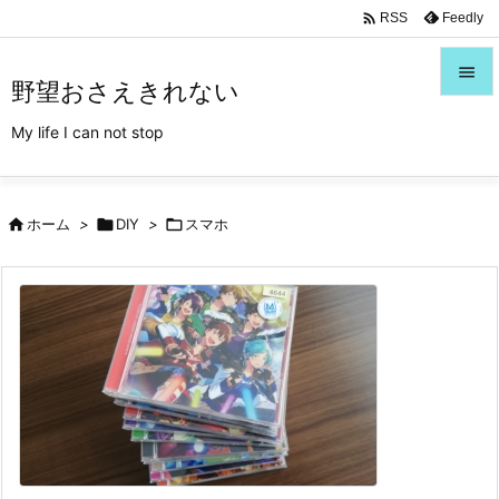
/*Font Awesome利用*/

Feedly
RSS

野望おさえきれない

My life I can not stop
メニュ

サイド

ホーム
>

DIY
>

スマホ

前へ

次へ

検索