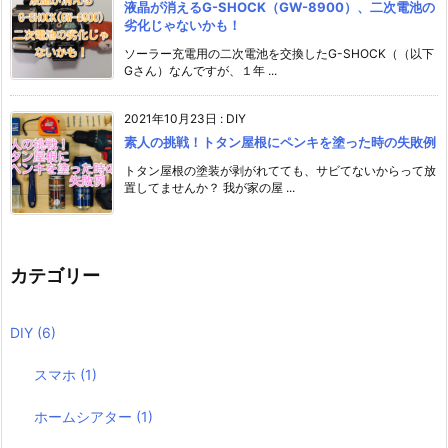
液晶が消えるG-SHOCK（GW-8900）、二次電池の
劣化じゃないかも！
ソーラー充電用の二次電池を交換したG-SHOCK（（以下
Gさん）なんですが、１年 ...
2021年10月23日
:
DIY
素人の挑戦！トタン屋根にペンキを塗った時の失敗例
トタン屋根の塗装が剥がれてても、サビてないからって放
置してませんか？ 我が家の屋 ...
カテゴリー
DIY
(6)
スマホ
(1)
ホームシアター
(1)