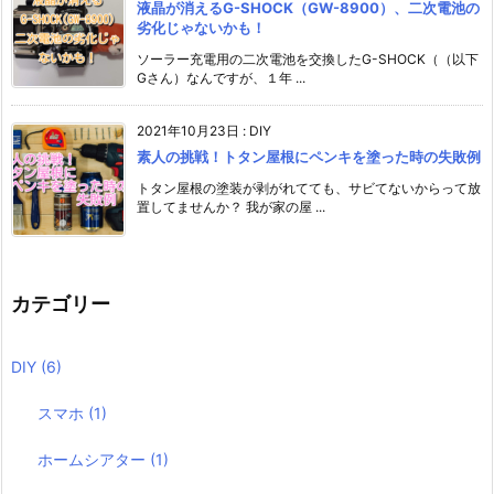
液晶が消えるG-SHOCK（GW-8900）、二次電池の
劣化じゃないかも！
ソーラー充電用の二次電池を交換したG-SHOCK（（以下
Gさん）なんですが、１年 ...
2021年10月23日
:
DIY
素人の挑戦！トタン屋根にペンキを塗った時の失敗例
トタン屋根の塗装が剥がれてても、サビてないからって放
置してませんか？ 我が家の屋 ...
カテゴリー
DIY
(6)
スマホ
(1)
ホームシアター
(1)