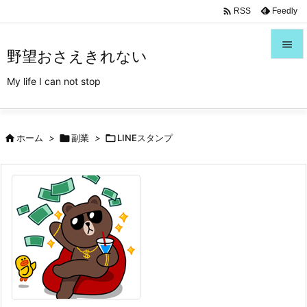
/*Font Awesome利用*/

Feedly
RSS

野望おさえきれない

My life I can not stop
メニュ

サイド

ホーム
>

副業
>

LINEスタンプ

前へ

次へ

検索