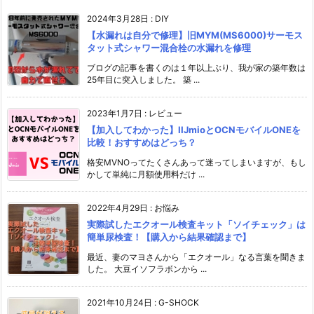
2024年3月28日
:
DIY
【水漏れは自分で修理】旧MYM(MS6000)サーモス
タット式シャワー混合栓の水漏れを修理
ブログの記事を書くのは１年以上ぶり、我が家の築年数は
25年目に突入しました。 築 ...
2023年1月7日
:
レビュー
【加入してわかった】IIJmioとOCNモバイルONEを
比較！おすすめはどっち？
格安MVNOってたくさんあって迷ってしまいますが、もし
かして単純に月額使用料だけ ...
2022年4月29日
:
お悩み
実際試したエクオール検査キット「ソイチェック」は
簡単尿検査！【購入から結果確認まで】
最近、妻のマヨさんから「エクオール」なる言葉を聞きま
した。 大豆イソフラボンから ...
2021年10月24日
:
G-SHOCK