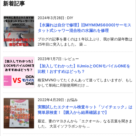
新着記事
2024年3月28日
:
DIY
【水漏れは自分で修理】旧MYM(MS6000)サーモス
タット式シャワー混合栓の水漏れを修理
ブログの記事を書くのは１年以上ぶり、我が家の築年数は
25年目に突入しました。 築 ...
2023年1月7日
:
レビュー
【加入してわかった】IIJmioとOCNモバイルONEを
比較！おすすめはどっち？
格安MVNOってたくさんあって迷ってしまいますが、もし
かして単純に月額使用料だけ ...
2022年4月29日
:
お悩み
実際試したエクオール検査キット「ソイチェック」は
簡単尿検査！【購入から結果確認まで】
最近、妻のマヨさんから「エクオール」なる言葉を聞きま
した。 大豆イソフラボンから ...