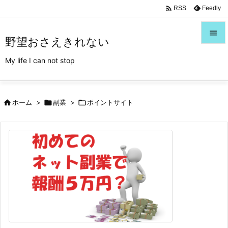
/*Font Awesome利用*/

Feedly
RSS

野望おさえきれない

My life I can not stop
メニュ

サイド

ホーム
>

副業
>

ポイントサイト

前へ

次へ

検索