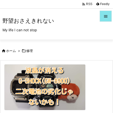
/*Font Awesome利用*/

Feedly
RSS

野望おさえきれない

My life I can not stop
メニュ

サイド

ホーム
>

修理

前へ

次へ

検索