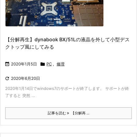
【分解再生】dynabook BX/51Lの液晶を外して小型デス
クトップ風にしてみる

2020年1月5日

PC
,
修理

2020年6月20日
2020年1月14日でwindows7のサポートが終了します。 サポートが終
了すると 突然 ...
記事を読む
【分解再 ...