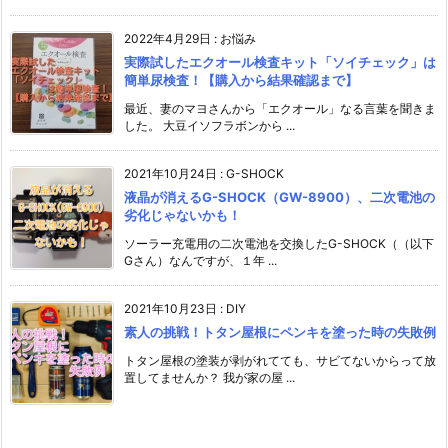
2022年4月29日
:
お悩み
実際試したエクオール検査キット「ソイチェック」は
簡単尿検査！【購入から結果確認まで】
最近、妻のマヨさんから「エクオール」なる言葉を聞きま
した。 大豆イソフラボンから ...
2021年10月24日
:
G-SHOCK
液晶が消えるG-SHOCK（GW-8900）、二次電池の
劣化じゃないかも！
ソーラー充電用の二次電池を交換したG-SHOCK（（以下
Gさん）なんですが、１年 ...
2021年10月23日
:
DIY
素人の挑戦！トタン屋根にペンキを塗った時の失敗例
トタン屋根の塗装が剥がれてても、サビてないからって放
置してませんか？ 我が家の屋 ...