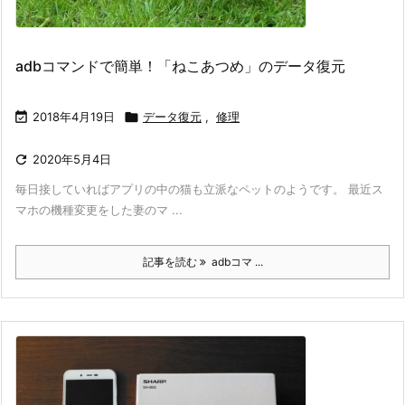
adbコマンドで簡単！「ねこあつめ」のデータ復元

2018年4月19日

データ復元
,
修理

2020年5月4日
毎日接していればアプリの中の猫も立派なペットのようです。 最近ス
マホの機種変更をした妻のマ ...
記事を読む
adbコマ ...