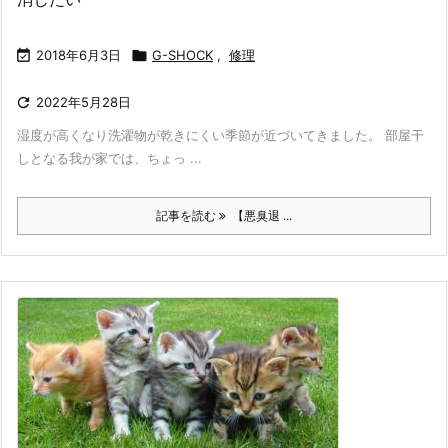

2018年6月3日

G-SHOCK
,
修理

2022年5月28日
湿度が高くなり洗濯物が乾きにくい季節が近づいてきました。 部屋干
しとなる我が家では、ちょっ ...
記事を読む
【悪臭退 ...