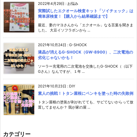
2022年4月29日
:
お悩み
実際試したエクオール検査キット「ソイチェック」は
簡単尿検査！【購入から結果確認まで】
最近、妻のマヨさんから「エクオール」なる言葉を聞きま
した。 大豆イソフラボンから ...
2021年10月24日
:
G-SHOCK
液晶が消えるG-SHOCK（GW-8900）、二次電池の
劣化じゃないかも！
ソーラー充電用の二次電池を交換したG-SHOCK（（以下
Gさん）なんですが、１年 ...
2021年10月23日
:
DIY
素人の挑戦！トタン屋根にペンキを塗った時の失敗例
トタン屋根の塗装が剥がれてても、サビてないからって放
置してませんか？ 我が家の屋 ...
カテゴリー