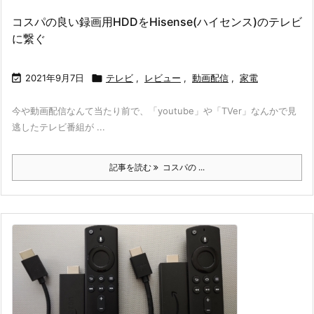
コスパの良い録画用HDDをHisense(ハイセンス)のテレビ
に繋ぐ

2021年9月7日

テレビ
,
レビュー
,
動画配信
,
家電
今や動画配信なんて当たり前で、「youtube」や「TVer」なんかで見
逃したテレビ番組が ...
記事を読む
コスパの ...