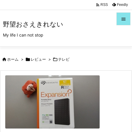
/*Font Awesome利用*/

Feedly
RSS

野望おさえきれない

My life I can not stop
メニュ

サイド

ホーム
>

レビュー
>

テレビ

前へ

次へ

検索