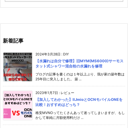
新着記事
2024年3月28日
:
DIY
【水漏れは自分で修理】旧MYM(MS6000)サーモス
タット式シャワー混合栓の水漏れを修理
ブログの記事を書くのは１年以上ぶり、我が家の築年数は
25年目に突入しました。 築 ...
2023年1月7日
:
レビュー
【加入してわかった】IIJmioとOCNモバイルONEを
比較！おすすめはどっち？
格安MVNOってたくさんあって迷ってしまいますが、もし
かして単純に月額使用料だけ ...