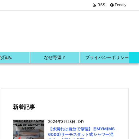

Feedly
RSS
お悩み
なぜ野望？
プライバシーポリシー
新着記事
2024年3月28日
:
DIY
【水漏れは自分で修理】旧MYM(MS
6000)サーモスタット式シャワー混