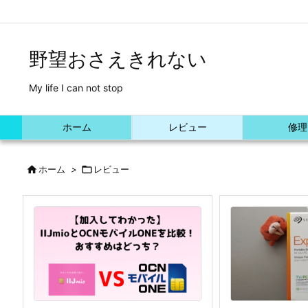
/*Font Awesome利用*/
野望おさえきれない
My life I can not stop
ホーム
レビュー
修理

ホーム
>

レビュー