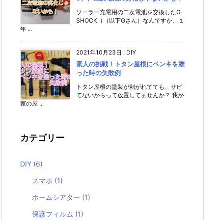
ソーラー充電用の二次電池を交換したG-
SHOCK（（以下Gさん）なんですが、１
年 ...
2021年10月23日
:
DIY
素人の挑戦！トタン屋根にペンキを塗
った時の失敗例
トタン屋根の塗装が剥がれてても、サビ
てないからって放置してませんか？ 我が
家の屋 ...
カテゴリー
DIY
(6)
スマホ
(1)
ホームシアター
(1)
保護フィルム
(1)