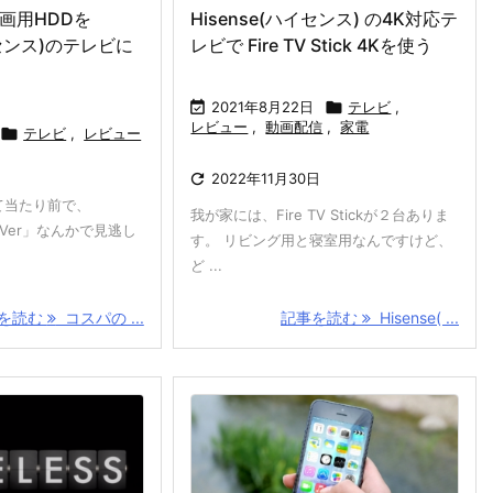
画用HDDを
Hisense(ハイセンス) の4K対応テ
イセンス)のテレビに
レビで Fire TV Stick 4Kを使う

2021年8月22日

テレビ
,
レビュー
,
動画配信
,
家電

テレビ
,
レビュー

2022年11月30日
て当たり前で、
我が家には、Fire TV Stickが２台ありま
「TVer」なんかで見逃し
す。 リビング用と寝室用なんですけど、
ど ...
を読む
コスパの ...
記事を読む
Hisense( ...