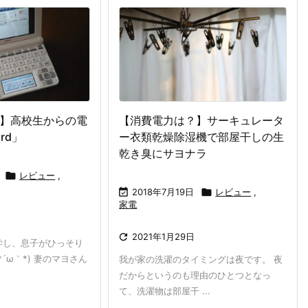
】高校生からの電
【消費電力は？】サーキュレータ
rd」
ー衣類乾燥除湿機で部屋干しの生
乾き臭にサヨナラ

レビュー
,

2018年7月19日

レビュー
,
家電

2021年1月29日
学し、息子がひっそり
´ω｀*) 妻のマヨさん
我が家の洗濯のタイミングは夜です。 夜
だからというのも理由のひとつとなっ
て、洗濯物は部屋干 ...