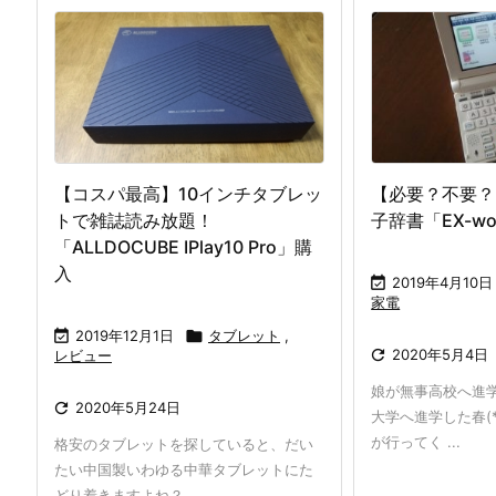
【コスパ最高】10インチタブレッ
【必要？不要？
トで雑誌読み放題！
子辞書「EX-wo
「ALLDOCUBE IPlay10 Pro」購
入

2019年4月10日
家電

2019年12月1日

タブレット
,

2020年5月4日
レビュー
娘が無事高校へ進

2020年5月24日
大学へ進学した春(*
が行ってく ...
格安のタブレットを探していると、だい
たい中国製いわゆる中華タブレットにた
どり着きますよね？ ...