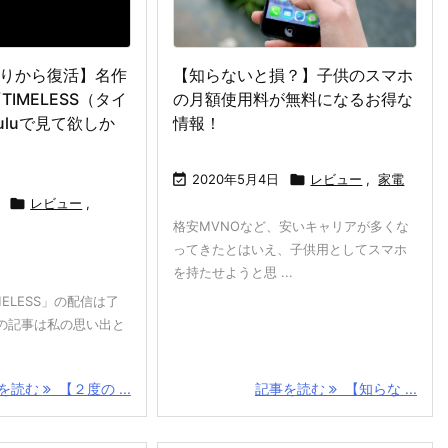
りから復活】名作
【知らないと損？】子供のスマホ
TIMELESS（タイ
の月額使用料が無料になるお得な
uluで見て欲しか
情報！

2020年5月4日

レビュー
,
家電

レビュー
,
格安MVNOなど、安いキャリアが多くな
ってきたとはいえ、子供用としてスマホ
を持たせようと思 ...
MELESS」の配信は了
の記事は私の思い出と
を読む
【２度の ...
記事を読む
【知らな ...