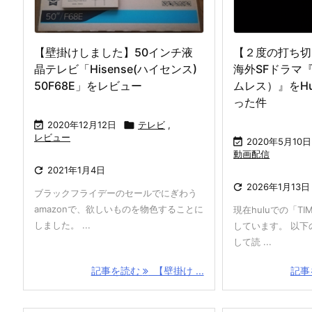
【壁掛けしました】50インチ液
【２度の打ち切
晶テレビ「Hisense(ハイセンス)
海外SFドラマ『
50F68E」をレビュー
ムレス）』をH
った件

2020年12月12日

テレビ
,
レビュー

2020年5月10日
動画配信

2021年1月4日

2026年1月13日
ブラックフライデーのセールでにぎわう
amazonで、欲しいものを物色することに
現在huluでの「TI
しました。 ...
しています。 以下
して読 ...
記事を読む
【壁掛け ...
記事