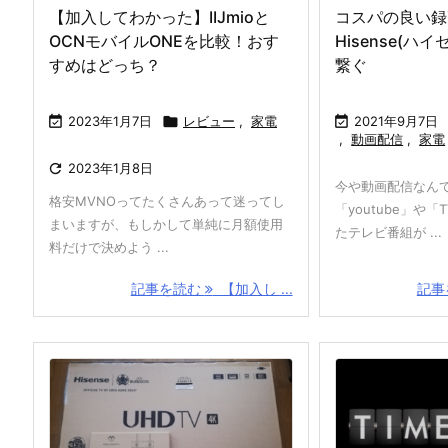
【加入してわかった】IIJmioと
コスパの良い録
OCNモバイルONEを比較！おす
Hisense(ハ
すめはどっち？
繋ぐ

2023年1月7日

レビュー
,
家電

2021年9月7日
,
動画配信
,
家電

2023年1月8日
今や動画配信なん
格安MVNOってたくさんあって迷ってし
「youtube」や
まいますが、もしかして単純に月額使用
たテレビ番組が ...
料だけで決めよう ...
記事を読む
【加入し ...
記事