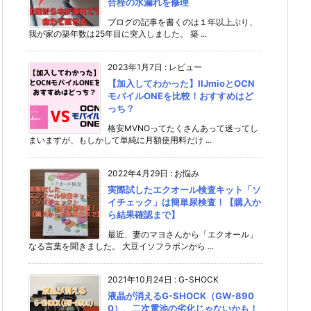
合栓の水漏れを修理
ブログの記事を書くのは１年以上ぶり、
我が家の築年数は25年目に突入しました。 築 ...
2023年1月7日
:
レビュー
【加入してわかった】IIJmioとOCN
モバイルONEを比較！おすすめはど
っち？
格安MVNOってたくさんあって迷ってし
まいますが、もしかして単純に月額使用料だけ ...
2022年4月29日
:
お悩み
実際試したエクオール検査キット「ソ
イチェック」は簡単尿検査！【購入か
ら結果確認まで】
最近、妻のマヨさんから「エクオール」
なる言葉を聞きました。 大豆イソフラボンから ...
2021年10月24日
:
G-SHOCK
液晶が消えるG-SHOCK（GW-890
0）、二次電池の劣化じゃないかも！