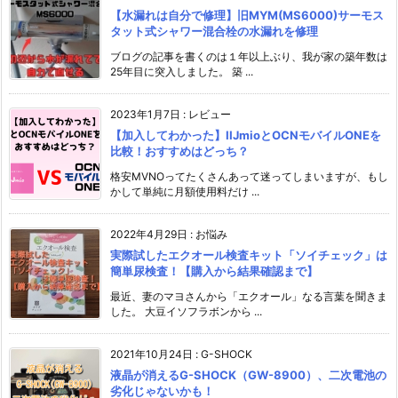
【水漏れは自分で修理】旧MYM(MS6000)サーモス
タット式シャワー混合栓の水漏れを修理
ブログの記事を書くのは１年以上ぶり、我が家の築年数は
25年目に突入しました。 築 ...
2023年1月7日
:
レビュー
【加入してわかった】IIJmioとOCNモバイルONEを
比較！おすすめはどっち？
格安MVNOってたくさんあって迷ってしまいますが、もし
かして単純に月額使用料だけ ...
2022年4月29日
:
お悩み
実際試したエクオール検査キット「ソイチェック」は
簡単尿検査！【購入から結果確認まで】
最近、妻のマヨさんから「エクオール」なる言葉を聞きま
した。 大豆イソフラボンから ...
2021年10月24日
:
G-SHOCK
液晶が消えるG-SHOCK（GW-8900）、二次電池の
劣化じゃないかも！