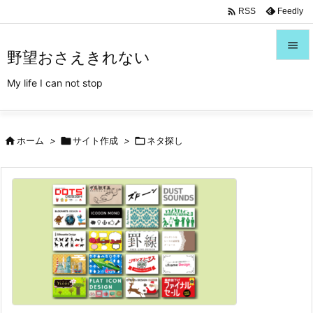
/*Font Awesome利用*/

Feedly
RSS

野望おさえきれない

My life I can not stop
メニュ

サイド

ホーム
>

サイト作成
>

ネタ探し

前へ

次へ

検索