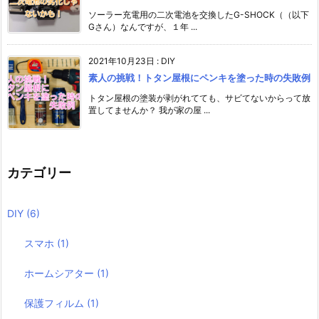
ソーラー充電用の二次電池を交換したG-SHOCK（（以下
Gさん）なんですが、１年 ...
2021年10月23日
:
DIY
素人の挑戦！トタン屋根にペンキを塗った時の失敗例
トタン屋根の塗装が剥がれてても、サビてないからって放
置してませんか？ 我が家の屋 ...
カテゴリー
DIY
(6)
スマホ
(1)
ホームシアター
(1)
保護フィルム
(1)