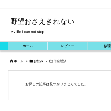
/*Font Awesome利用*/
野望おさえきれない
My life I can not stop
ホーム
レビュー
修理

ホーム
>

お悩み
>

借金返済
お探しの記事は見つかりませんでした。