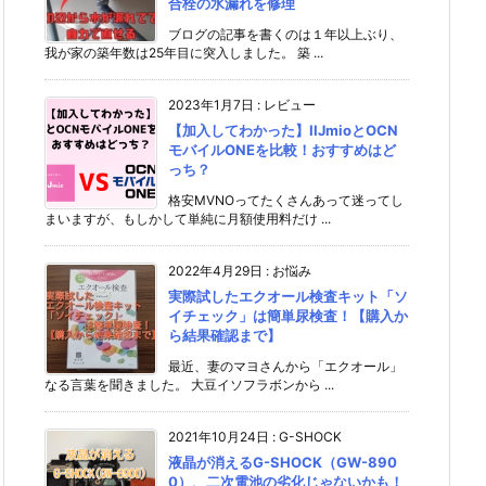
合栓の水漏れを修理
ブログの記事を書くのは１年以上ぶり、
我が家の築年数は25年目に突入しました。 築 ...
2023年1月7日
:
レビュー
【加入してわかった】IIJmioとOCN
モバイルONEを比較！おすすめはど
っち？
格安MVNOってたくさんあって迷ってし
まいますが、もしかして単純に月額使用料だけ ...
2022年4月29日
:
お悩み
実際試したエクオール検査キット「ソ
イチェック」は簡単尿検査！【購入か
ら結果確認まで】
最近、妻のマヨさんから「エクオール」
なる言葉を聞きました。 大豆イソフラボンから ...
2021年10月24日
:
G-SHOCK
液晶が消えるG-SHOCK（GW-890
0）、二次電池の劣化じゃないかも！