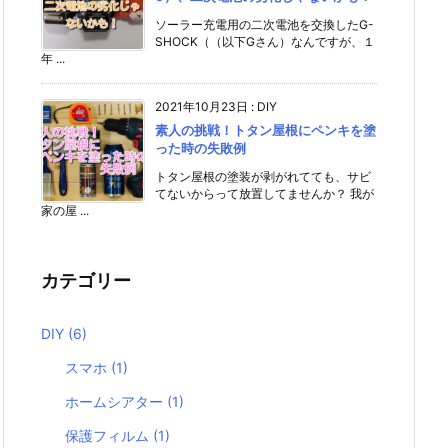
ソーラー充電用の二次電池を交換したG-
SHOCK（（以下Gさん）なんですが、１
年 ...
2021年10月23日
:
DIY
素人の挑戦！トタン屋根にペンキを塗
った時の失敗例
トタン屋根の塗装が剥がれてても、サビ
てないからって放置してませんか？ 我が
家の屋 ...
カテゴリー
DIY
(6)
スマホ
(1)
ホームシアター
(1)
保護フィルム
(1)