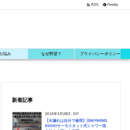

Feedly
RSS
お悩み
なぜ野望？
プライバシーポリシー
新着記事
2024年3月28日
:
DIY
【水漏れは自分で修理】旧MYM(MS
6000)サーモスタット式シャワー混